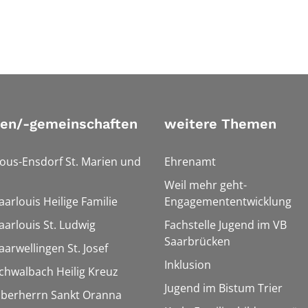
ien/-gemeinschaften
weitere Themen
Bous-Ensdorf St. Marien und
Ehrenamt
Weil mehr geht-
aarlouis Heilige Familie
Engagemententwicklung
aarlouis St. Ludwig
Fachstelle Jugend im VB
Saarbrücken
aarwellingen St. Josef
Inklusion
Schwalbach Heilig Kreuz
Jugend im Bistum Trier
Überherrn Sankt Oranna