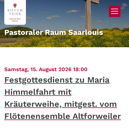
Zum Inhalt springen
Pastoraler Raum Saarlouis
:
Samstag, 15. August 2026 18:00
Festgottesdienst zu Maria
Himmelfahrt mit
Kräuterweihe, mitgest. vom
Flötenensemble Altforweiler