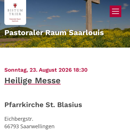
Zum Inhalt springen
Pastoraler Raum Saarlouis
:
Sonntag, 23. August 2026 18:30
Heilige Messe
Pfarrkirche St. Blasius
Eichbergstr.
66793
Saarwellingen