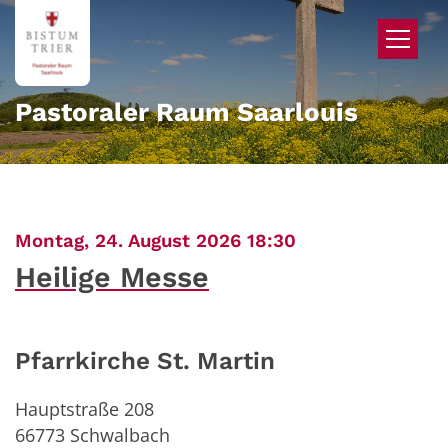
Zum Inhalt springen
Pastoraler Raum Saarlouis
:
Montag, 24. August 2026 18:30
Heilige Messe
Pfarrkirche St. Martin
Hauptstraße 208
66773
Schwalbach