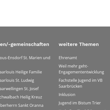
ien/-gemeinschaften
weitere Themen
Bous-Ensdorf St. Marien und
Ehrenamt
Weil mehr geht-
aarlouis Heilige Familie
Engagemententwicklung
aarlouis St. Ludwig
Fachstelle Jugend im VB
Saarbrücken
aarwellingen St. Josef
Inklusion
Schwalbach Heilig Kreuz
Jugend im Bistum Trier
Überherrn Sankt Oranna