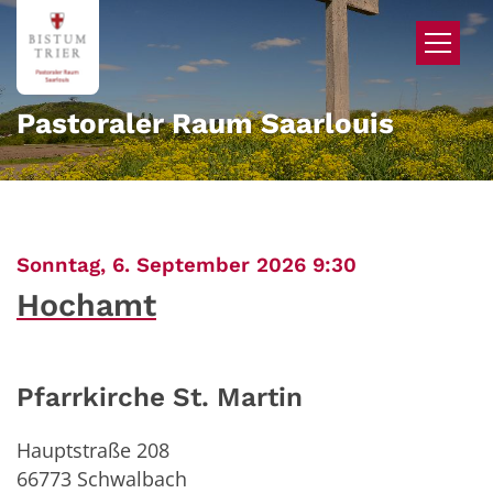
Zum Inhalt springen
Pastoraler Raum Saarlouis
:
Sonntag, 6. September 2026 9:30
Hochamt
Pfarrkirche St. Martin
Hauptstraße 208
66773
Schwalbach