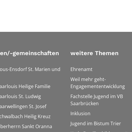
ien/-gemeinschaften
weitere Themen
Bous-Ensdorf St. Marien und
Ehrenamt
Weil mehr geht-
aarlouis Heilige Familie
Engagemententwicklung
aarlouis St. Ludwig
Fachstelle Jugend im VB
Saarbrücken
aarwellingen St. Josef
Inklusion
Schwalbach Heilig Kreuz
Jugend im Bistum Trier
Überherrn Sankt Oranna