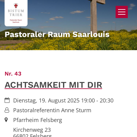
Zum Inhalt springen
Pastoraler Raum Saarlouis
:
Nr. 43
ACHTSAMKEIT MIT DIR
Datum:
Dienstag, 19. August 2025 19:00 - 20:30
Von:
Pastoralreferentin Anne Sturm
Ort:
Pfarrheim Felsberg
Kirchenweg 23
66802
Felsberg