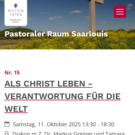
Zum Inhalt springen
Pastoraler Raum Saarlouis
:
Nr. 15
ALS CHRIST LEBEN -
VERANTWORTUNG FÜR DIE
WELT
Datum:
Samstag, 11. Oktober 2025 13:30 - 18:30
Von:
Diakon m.Z. Dr. Markus Greiner und Tamara