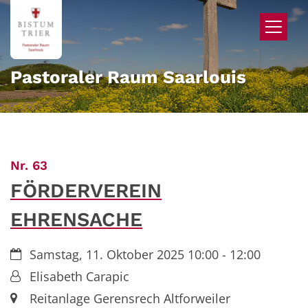
Zum Inhalt springen
Pastoraler Raum Saarlouis
:
Nr. 63
FÖRDERVEREIN
EHRENSACHE
Datum:
Samstag, 11. Oktober 2025 10:00 - 12:00
Von:
Elisabeth Carapic
Ort:
Reitanlage Gerensrech Altforweiler