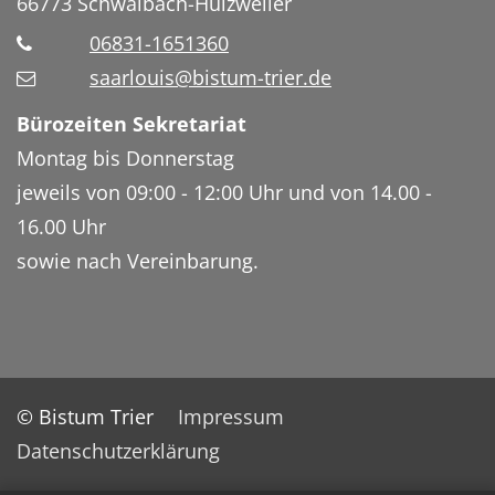
66773
Schwalbach-Hülzweiler
06831-1651360
saarlouis@bistum-trier.de
Bürozeiten Sekretariat
Montag bis Donnerstag
jeweils von 09:00 - 12:00 Uhr und von 14.00 -
16.00 Uhr
sowie nach Vereinbarung.
© Bistum Trier
Impressum
Datenschutzerklärung