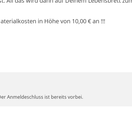
t. All das wird dann auf Deinem Lebensbrett zu
erialkosten in Höhe von 10,00 € an !!!
er Anmeldeschluss ist bereits vorbei.