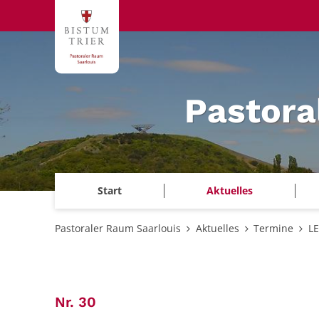
Zum Inhalt springen
Pastora
Start
Aktuelles
Pastoraler Raum Saarlouis
Aktuelles
Termine
L
:
Nr. 30