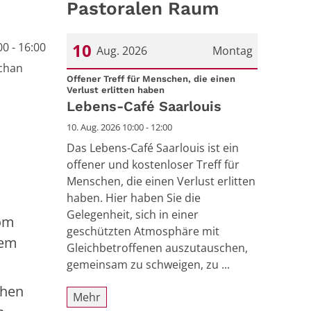
Pastoralen Raum
10
0 - 16:00
Aug. 2026
Montag
echan
Datum: 10. August 2026
Offener Treff für Menschen, die einen
:
Verlust erlitten haben
Lebens-Café Saarlouis
10. Aug. 2026 10:00 - 12:00
Das Lebens-Café Saarlouis ist ein
offener und kostenloser Treff für
Menschen, die einen Verlust erlitten
haben. Hier haben Sie die
Gelegenheit, sich in einer
vom
geschützten Atmosphäre mit
dem
Gleichbetroffenen auszutauschen,
gemeinsam zu schweigen, zu ...
chen
Mehr