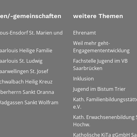
ien/-gemeinschaften
weitere Themen
Bous-Ensdorf St. Marien und
Ehrenamt
Weil mehr geht-
aarlouis Heilige Familie
Engagemententwicklung
aarlouis St. Ludwig
Fachstelle Jugend im VB
Saarbrücken
aarwellingen St. Josef
Inklusion
Schwalbach Heilig Kreuz
Jugend im Bistum Trier
Überherrn Sankt Oranna
Kath. Familienbildungsstätt
 Wadgassen Sankt Wolfram
e.V.
Kath. Erwachsenenbildung 
Hochw.
Katholische KiTa gGmbH Sa