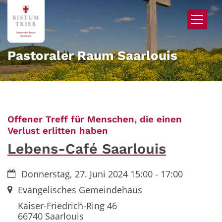
Zum Inhalt springen
Pastoraler Raum Saarlouis
Offener Treff für Menschen, die einen
:
Verlust erlitten haben
Lebens-Café Saarlouis
Datum:
Donnerstag, 27. Juni 2024 15:00 - 17:00
Ort:
Evangelisches Gemeindehaus
Kaiser-Friedrich-Ring 46
66740
Saarlouis