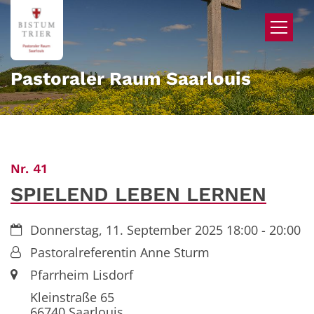
Zum Inhalt springen
Pastoraler Raum Saarlouis
:
Nr. 41
SPIELEND LEBEN LERNEN
Datum:
Donnerstag, 11. September 2025 18:00 - 20:00
Von:
Pastoralreferentin Anne Sturm
Ort:
Pfarrheim Lisdorf
Kleinstraße 65
66740
Saarlouis