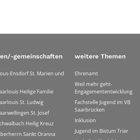
ien/-gemeinschaften
weitere Themen
Bous-Ensdorf St. Marien und
Ehrenamt
Weil mehr geht-
aarlouis Heilige Familie
Engagemententwicklung
aarlouis St. Ludwig
Fachstelle Jugend im VB
Saarbrücken
aarwellingen St. Josef
Inklusion
Schwalbach Heilig Kreuz
Jugend im Bistum Trier
Überherrn Sankt Oranna