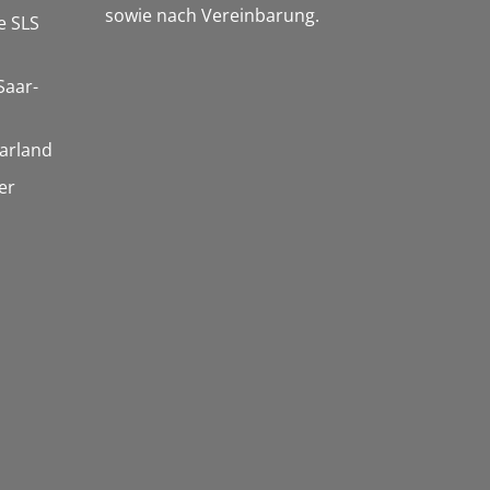
sowie nach Vereinbarung.
e SLS
Saar-
arland
er