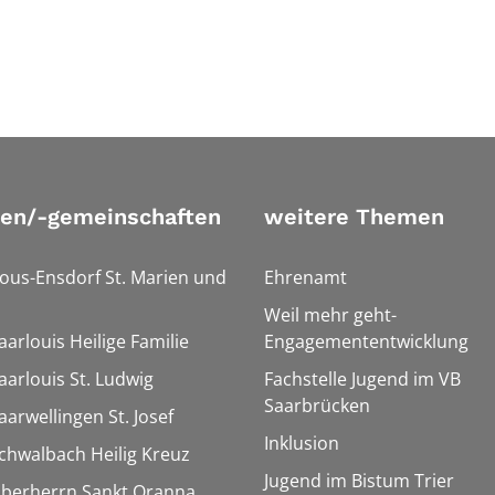
ien/-gemeinschaften
weitere Themen
Bous-Ensdorf St. Marien und
Ehrenamt
Weil mehr geht-
aarlouis Heilige Familie
Engagemententwicklung
aarlouis St. Ludwig
Fachstelle Jugend im VB
Saarbrücken
aarwellingen St. Josef
Inklusion
Schwalbach Heilig Kreuz
Jugend im Bistum Trier
Überherrn Sankt Oranna