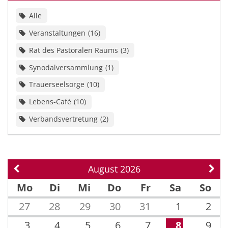
Alle
Veranstaltungen
16
Rat des Pastoralen Raums
3
Synodalversammlung
1
Trauerseelsorge
10
Lebens-Café
10
Verbandsvertretung
2
August 2026
Vorherige Seite
Näch
Mo
Di
Mi
Do
Fr
Sa
So
27
28
29
30
31
1
2
3
4
5
6
7
8
9