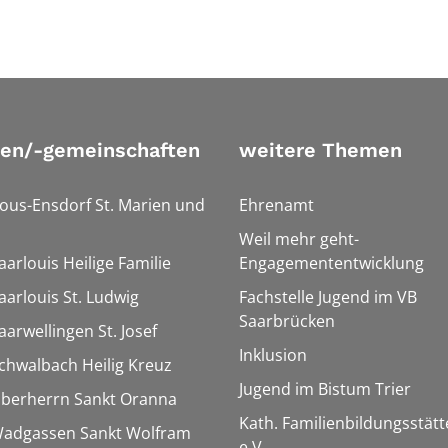
ien/-gemeinschaften
weitere Themen
Bous-Ensdorf St. Marien und
Ehrenamt
Weil mehr geht-
aarlouis Heilige Familie
Engagemententwicklung
aarlouis St. Ludwig
Fachstelle Jugend im VB
Saarbrücken
aarwellingen St. Josef
Inklusion
Schwalbach Heilig Kreuz
Jugend im Bistum Trier
Überherrn Sankt Oranna
Kath. Familienbildungsstätt
 Wadgassen Sankt Wolfram
e.V.