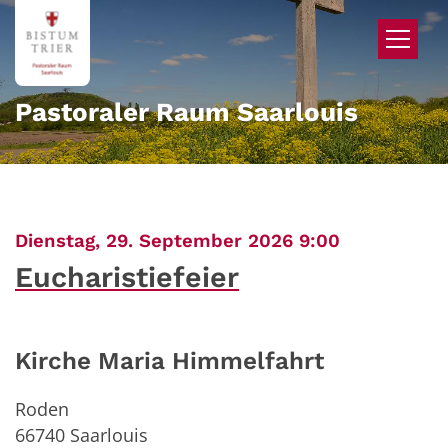
Zum Inhalt springen
Pastoraler Raum Saarlouis
:
Dienstag, 29. September 2026 9:00
Eucharistiefeier
Kirche Maria Himmelfahrt
Roden
66740
Saarlouis