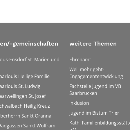
ien/-gemeinschaften
weitere Themen
Bous-Ensdorf St. Marien und
Ehrenamt
Weil mehr geht-
aarlouis Heilige Familie
Engagemententwicklung
aarlouis St. Ludwig
Fachstelle Jugend im VB
Saarbrücken
aarwellingen St. Josef
Inklusion
Schwalbach Heilig Kreuz
Jugend im Bistum Trier
Überherrn Sankt Oranna
Kath. Familienbildungsstätt
 Wadgassen Sankt Wolfram
e.V.