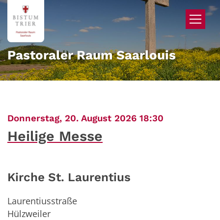
Zum Inhalt springen
Pastoraler Raum Saarlouis
:
Donnerstag, 20. August 2026 18:30
Heilige Messe
Kirche St. Laurentius
Laurentiusstraße
Hülzweiler