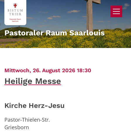
Zum Inhalt springen
Pastoraler Raum Saarlouis
:
Mittwoch, 26. August 2026 18:30
Heilige Messe
Kirche Herz-Jesu
Pastor-Thielen-Str.
Griesborn