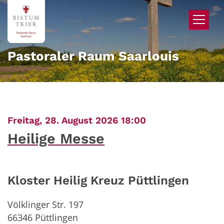
Zum Inhalt springen
Pastoraler Raum Saarlouis
:
Freitag, 28. August 2026 18:00
Heilige Messe
Kloster Heilig Kreuz Püttlingen
Völklinger Str. 197
66346
Püttlingen