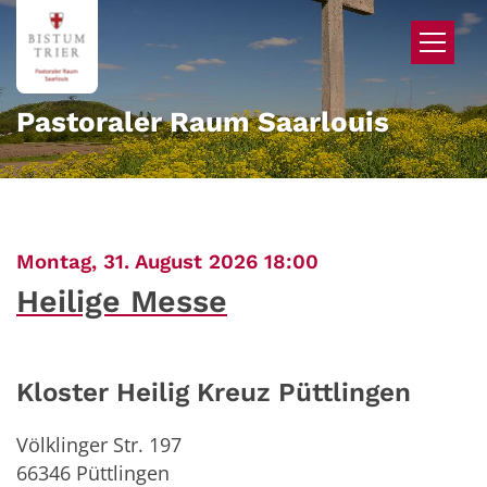
Zum Inhalt springen
Pastoraler Raum Saarlouis
:
Montag, 31. August 2026 18:00
Heilige Messe
Kloster Heilig Kreuz Püttlingen
Völklinger Str. 197
66346
Püttlingen