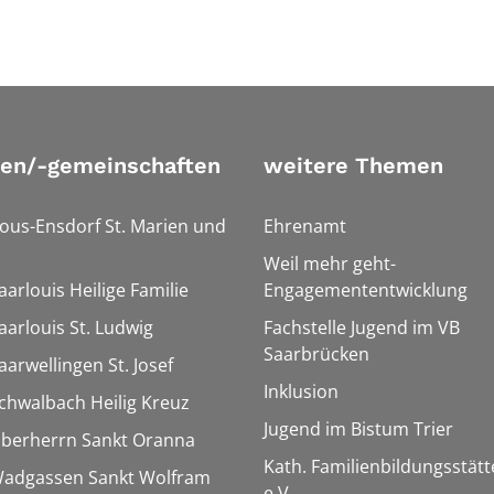
ien/-gemeinschaften
weitere Themen
Bous-Ensdorf St. Marien und
Ehrenamt
Weil mehr geht-
aarlouis Heilige Familie
Engagemententwicklung
aarlouis St. Ludwig
Fachstelle Jugend im VB
Saarbrücken
aarwellingen St. Josef
Inklusion
Schwalbach Heilig Kreuz
Jugend im Bistum Trier
Überherrn Sankt Oranna
Kath. Familienbildungsstätt
 Wadgassen Sankt Wolfram
e.V.