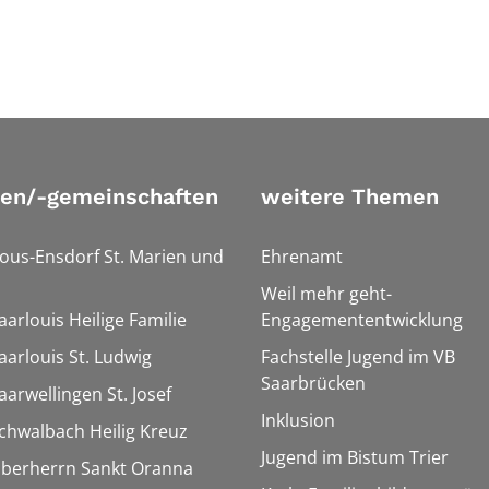
ien/-gemeinschaften
weitere Themen
Bous-Ensdorf St. Marien und
Ehrenamt
Weil mehr geht-
aarlouis Heilige Familie
Engagemententwicklung
aarlouis St. Ludwig
Fachstelle Jugend im VB
Saarbrücken
aarwellingen St. Josef
Inklusion
Schwalbach Heilig Kreuz
Jugend im Bistum Trier
Überherrn Sankt Oranna