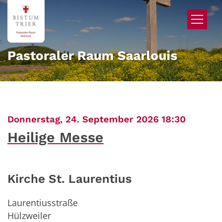
Zum Inhalt springen
Pastoraler Raum Saarlouis
:
Donnerstag, 24. September 2026 18:30
Heilige Messe
Kirche St. Laurentius
Laurentiusstraße
Hülzweiler