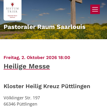
Zum Inhalt springen
Pastoraler Raum Saarlouis
:
Freitag, 2. Oktober 2026 18:00
Heilige Messe
Kloster Heilig Kreuz Püttlingen
Völklinger Str. 197
66346
Püttlingen