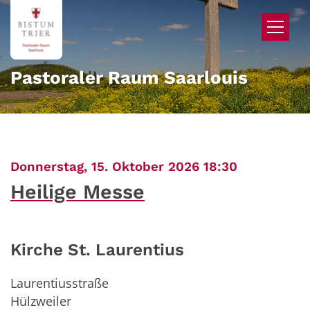
Zum Inhalt springen
Pastoraler Raum Saarlouis
:
Donnerstag, 15. Oktober 2026 18:30
Heilige Messe
Kirche St. Laurentius
Laurentiusstraße
Hülzweiler