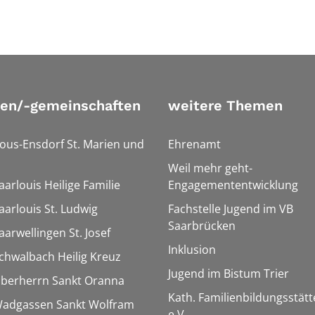
ien/-gemeinschaften
weitere Themen
Bous-Ensdorf St. Marien und
Ehrenamt
Weil mehr geht-
aarlouis Heilige Familie
Engagemententwicklung
aarlouis St. Ludwig
Fachstelle Jugend im VB
Saarbrücken
aarwellingen St. Josef
Inklusion
Schwalbach Heilig Kreuz
Jugend im Bistum Trier
Überherrn Sankt Oranna
Kath. Familienbildungsstätt
 Wadgassen Sankt Wolfram
e.V.