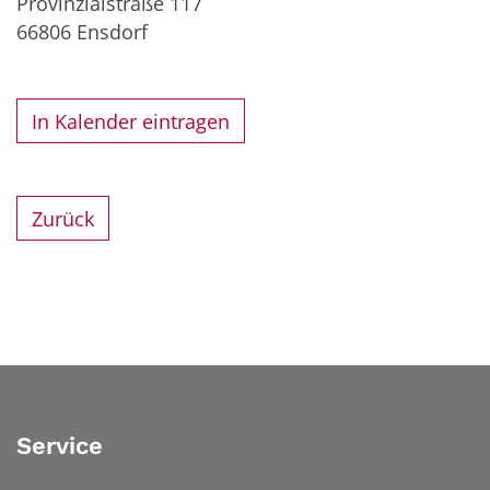
Provinzialstraße 117
66806
Ensdorf
In Kalender eintragen
Zurück
Service