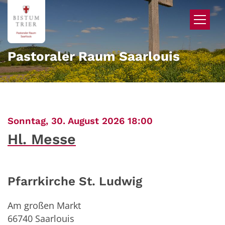
Zum Inhalt springen
Pastoraler Raum Saarlouis
:
Sonntag, 30. August 2026 18:00
Hl. Messe
Pfarrkirche St. Ludwig
Am großen Markt
66740
Saarlouis