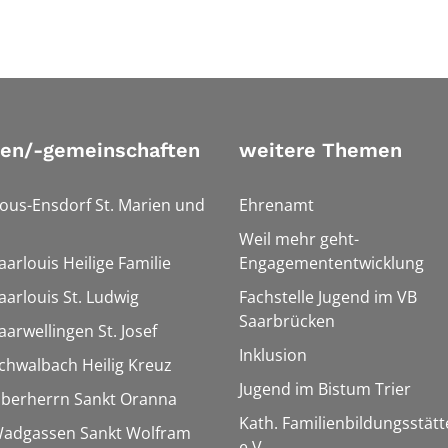
ien/-gemeinschaften
weitere Themen
Bous-Ensdorf St. Marien und
Ehrenamt
Weil mehr geht-
aarlouis Heilige Familie
Engagemententwicklung
aarlouis St. Ludwig
Fachstelle Jugend im VB
Saarbrücken
aarwellingen St. Josef
Inklusion
Schwalbach Heilig Kreuz
Jugend im Bistum Trier
Überherrn Sankt Oranna
Kath. Familienbildungsstätt
 Wadgassen Sankt Wolfram
e.V.