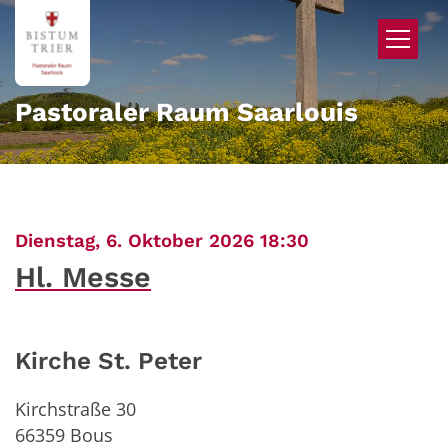
Zum Inhalt springen
Pastoraler Raum Saarlouis
:
Dienstag, 6. Oktober 2026 18:30
Hl. Messe
Kirche St. Peter
Kirchstraße 30
66359
Bous