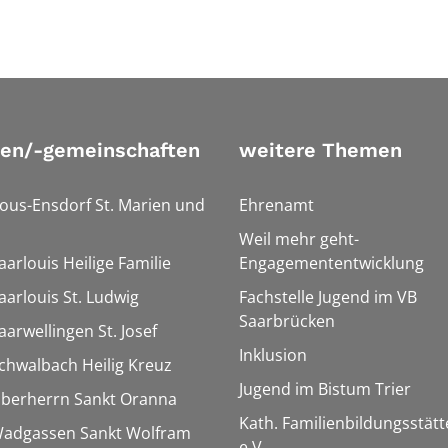
ien/-gemeinschaften
weitere Themen
Bous-Ensdorf St. Marien und
Ehrenamt
Weil mehr geht-
aarlouis Heilige Familie
Engagemententwicklung
aarlouis St. Ludwig
Fachstelle Jugend im VB
Saarbrücken
aarwellingen St. Josef
Inklusion
Schwalbach Heilig Kreuz
Jugend im Bistum Trier
Überherrn Sankt Oranna
Kath. Familienbildungsstätt
 Wadgassen Sankt Wolfram
e.V.