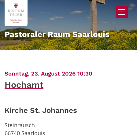
Zum Inhalt springen
Pastoraler Raum Saarlouis
:
Sonntag, 23. August 2026 10:30
Hochamt
Kirche St. Johannes
Steinrausch
66740
Saarlouis