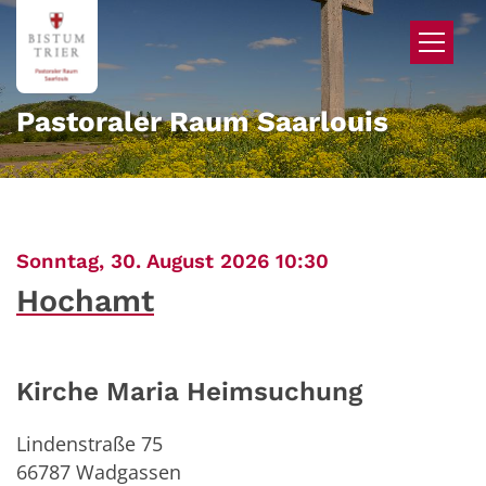
Zum Inhalt springen
Pastoraler Raum Saarlouis
:
Sonntag, 30. August 2026 10:30
Hochamt
Kirche Maria Heimsuchung
Lindenstraße 75
66787
Wadgassen