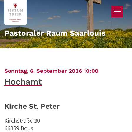
Zum Inhalt springen
Pastoraler Raum Saarlouis
:
Sonntag, 6. September 2026 10:00
Hochamt
Kirche St. Peter
Kirchstraße 30
66359
Bous