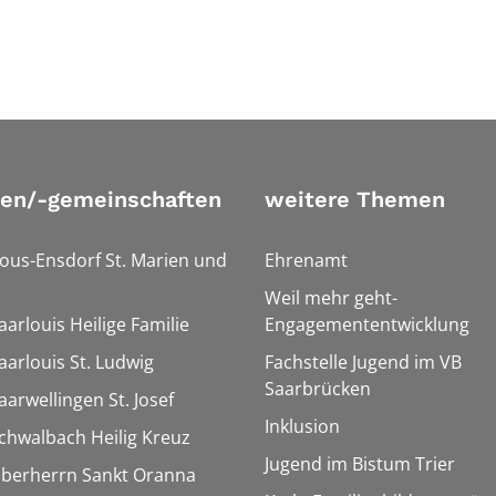
ien/-gemeinschaften
weitere Themen
Bous-Ensdorf St. Marien und
Ehrenamt
Weil mehr geht-
aarlouis Heilige Familie
Engagemententwicklung
aarlouis St. Ludwig
Fachstelle Jugend im VB
Saarbrücken
aarwellingen St. Josef
Inklusion
Schwalbach Heilig Kreuz
Jugend im Bistum Trier
Überherrn Sankt Oranna