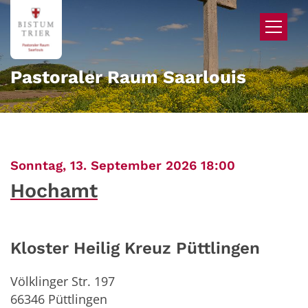
Zum Inhalt springen
Pastoraler Raum Saarlouis
:
Sonntag, 13. September 2026 18:00
Hochamt
Kloster Heilig Kreuz Püttlingen
Völklinger Str. 197
66346
Püttlingen