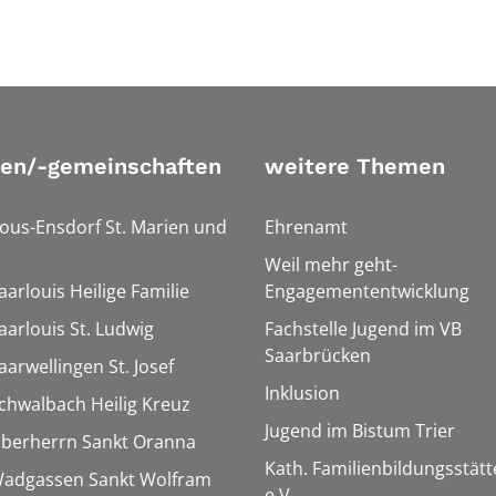
ien/-gemeinschaften
weitere Themen
Bous-Ensdorf St. Marien und
Ehrenamt
Weil mehr geht-
aarlouis Heilige Familie
Engagemententwicklung
aarlouis St. Ludwig
Fachstelle Jugend im VB
Saarbrücken
aarwellingen St. Josef
Inklusion
Schwalbach Heilig Kreuz
Jugend im Bistum Trier
Überherrn Sankt Oranna
Kath. Familienbildungsstätt
 Wadgassen Sankt Wolfram
e.V.