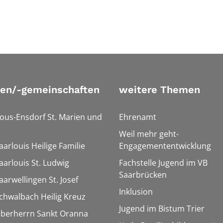
ien/-gemeinschaften
weitere Themen
Bous-Ensdorf St. Marien und
Ehrenamt
Weil mehr geht-
aarlouis Heilige Familie
Engagemententwicklung
aarlouis St. Ludwig
Fachstelle Jugend im VB
Saarbrücken
aarwellingen St. Josef
Inklusion
Schwalbach Heilig Kreuz
Jugend im Bistum Trier
Überherrn Sankt Oranna