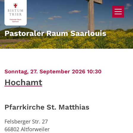
Zum Inhalt springen
Pastoraler Raum Saarlouis
:
Sonntag, 27. September 2026 10:30
Hochamt
Pfarrkirche St. Matthias
Felsberger Str. 27
66802
Altforweiler