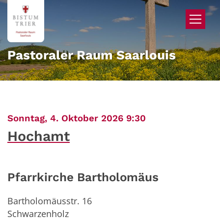
Zum Inhalt springen
Pastoraler Raum Saarlouis
:
Sonntag, 4. Oktober 2026 9:30
Hochamt
Pfarrkirche Bartholomäus
Bartholomäusstr. 16
Schwarzenholz