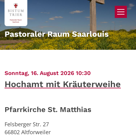
Zum Inhalt springen
Pastoraler Raum Saarlouis
:
Sonntag, 16. August 2026 10:30
Hochamt mit Kräuterweihe
Pfarrkirche St. Matthias
Felsberger Str. 27
66802
Altforweiler