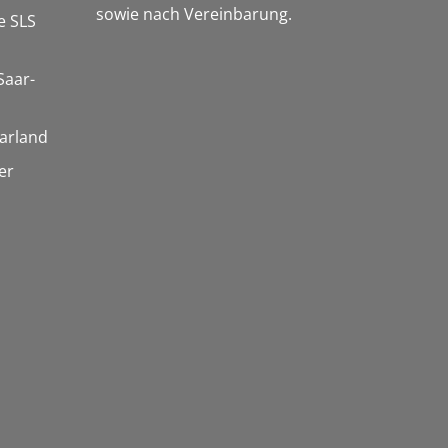
sowie nach Vereinbarung.
e SLS
Saar-
arland
er