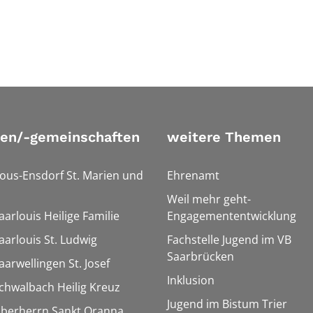
ien/-gemeinschaften
weitere Themen
Bous-Ensdorf St. Marien und
Ehrenamt
Weil mehr geht-
aarlouis Heilige Familie
Engagemententwicklung
aarlouis St. Ludwig
Fachstelle Jugend im VB
Saarbrücken
aarwellingen St. Josef
Inklusion
Schwalbach Heilig Kreuz
Jugend im Bistum Trier
Überherrn Sankt Oranna