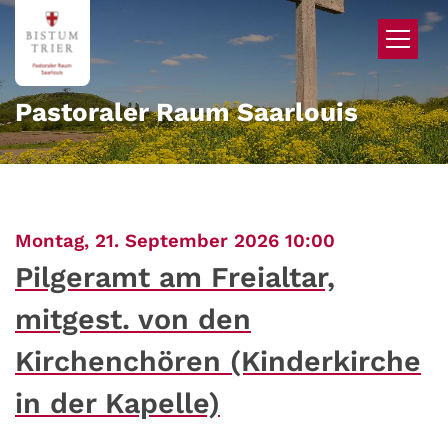
Zum Inhalt springen
Pastoraler Raum Saarlouis
:
Montag, 21. September 2026 10:00
Pilgeramt am Freialtar,
mitgest. von den
Kirchenchören (Kinderkirche
in der Kapelle)