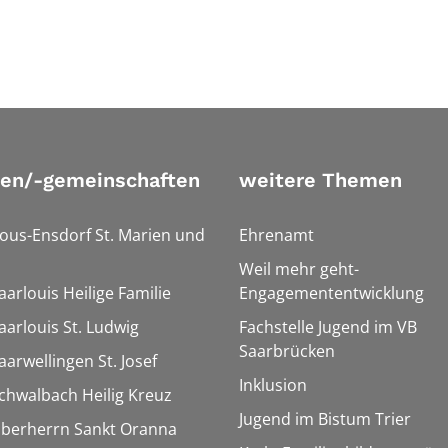
ien/-gemeinschaften
weitere Themen
Bous-Ensdorf St. Marien und
Ehrenamt
Weil mehr geht-
aarlouis Heilige Familie
Engagemententwicklung
aarlouis St. Ludwig
Fachstelle Jugend im VB
Saarbrücken
aarwellingen St. Josef
Inklusion
Schwalbach Heilig Kreuz
Jugend im Bistum Trier
Überherrn Sankt Oranna