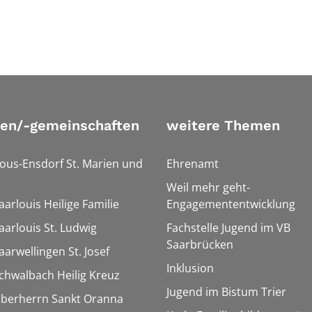
ien/-gemeinschaften
weitere Themen
Bous-Ensdorf St. Marien und
Ehrenamt
Weil mehr geht-
aarlouis Heilige Familie
Engagemententwicklung
aarlouis St. Ludwig
Fachstelle Jugend im VB
Saarbrücken
aarwellingen St. Josef
Inklusion
Schwalbach Heilig Kreuz
Jugend im Bistum Trier
Überherrn Sankt Oranna