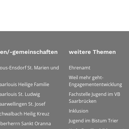
ien/-gemeinschaften
weitere Themen
Bous-Ensdorf St. Marien und
Ehrenamt
Weil mehr geht-
aarlouis Heilige Familie
Engagemententwicklung
aarlouis St. Ludwig
Fachstelle Jugend im VB
Saarbrücken
aarwellingen St. Josef
Inklusion
Schwalbach Heilig Kreuz
Jugend im Bistum Trier
Überherrn Sankt Oranna