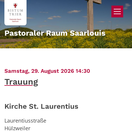
Zum Inhalt springen
Pastoraler Raum Saarlouis
:
Samstag, 29. August 2026 14:30
Trauung
Kirche St. Laurentius
Laurentiusstraße
Hülzweiler